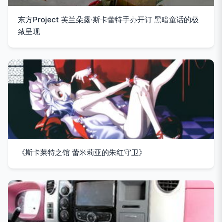
东方Project 芙兰朵露·斯卡蕾特手办开订 黑暗童话的极
致呈现
《斯卡莱特之馆 蕾米莉亚的朱红守卫》