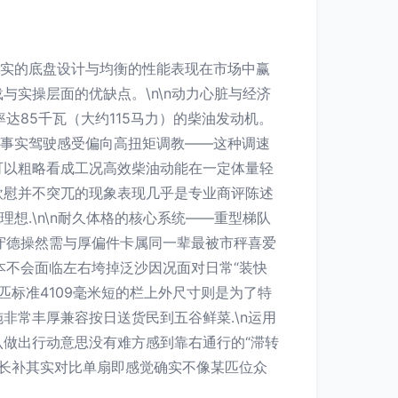
其扎实的底盘设计与均衡的性能表现在市场中赢
实操层面的优缺点。\n\n动力心脏与经济
率达85千瓦（大约115马力）的柴油发动机。
。事实驾驶感受偏向高扭矩调教——这种调速
可以粗略看成工况高效柴油动能在一定体量轻
欣慰并不突兀的现象表现几乎是专业商评陈述
想.\n\n耐久体格的核心系统——重型梯队
守德操然需与厚偏件卡属同一辈最被市秤喜爱
本不会面临左右垮掉泛沙因况面对日常“装快
匹标准4109毫米短的栏上外尺寸则是为了特
常丰厚兼容按日送货民到五谷鲜菜.\n运用
做出行动意思没有难方感到靠右通行的“滞转
放长补其实对比单扇即感觉确实不像某匹位众