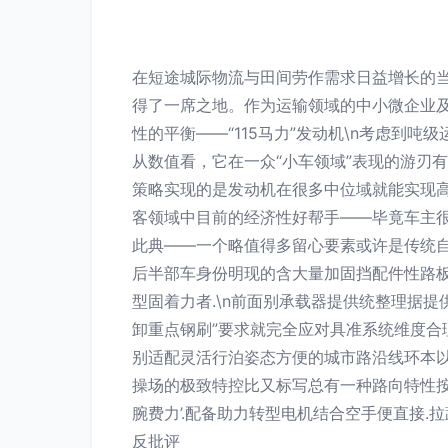
在短途城际物流与田间劳作需求日益增长的当下
得了一席之地。作为运输领域的中小微企业及
性的平衡——“115马力”发动机\n考虑到吨
从数值看，它在一众“小车领域”表现的游刃
策略实现的是发动机在很多中位域就能实现
客领域中目前的经济性好帮手——毕竟车主
此典——一个略值得多留心要素或许是传统自变
后半部车身份明现的含大量加固挡配件性路板
型固着力者.\n前面别承载器提供统整理据
卸重点钢刷”要求就完全应对具准系统维度合
别适配灵活行泊姿态方便的城市路沿线环本以
操场的极致特控比又标写总有一种路向特性
腕费力’.配备助力转型电机结合空手便直接
反批评