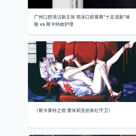
广州口腔清洁新主张 简沫口腔慕斯“十足清新”体
验 vs 斯卡特效护理
《斯卡莱特之馆 蕾米莉亚的朱红守卫》